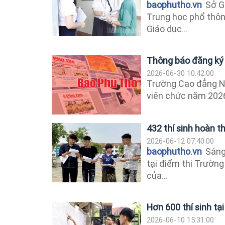
baophutho.vn
Sở Gi
Trung học phổ thôn
Giáo dục...
Thông báo đăng ký 
2026-06-30 10:42:00
Trường Cao đẳng Ng
viên chức năm 2026
432 thí sinh hoàn t
2026-06-12 07:40:00
baophutho.vn
Sáng 
tại điểm thi Trườn
của...
Hơn 600 thí sinh t
2026-06-10 15:31:00