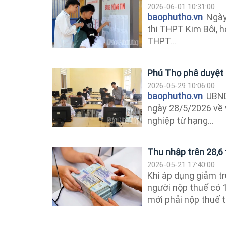
2026-06-01 10:31:00
baophutho.vn
Ngày 
thi THPT Kim Bôi, h
THPT...
Phú Thọ phê duyệt Đ
2026-05-29 10:06:00
baophutho.vn
UBND
ngày 28/5/2026 về 
nghiệp từ hạng...
Thu nhập trên 28,6
2026-05-21 17:40:00
Khi áp dụng giảm tr
người nộp thuế có 1
mới phải nộp thuế th