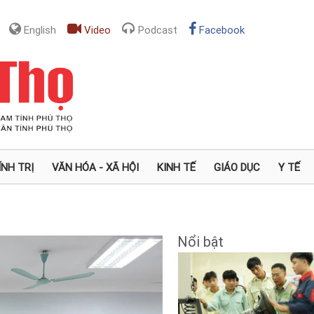
English
Video
Podcast
Facebook
ÍNH TRỊ
VĂN HÓA - XÃ HỘI
KINH TẾ
GIÁO DỤC
Y TẾ
Nổi bật