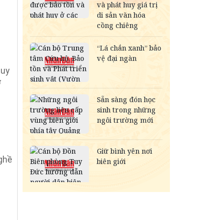
quy
ở
ghề