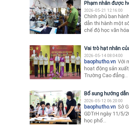
Phạm nhân được học
2026-05-21 12:16:00
Chính phủ ban hành
dẫn thi hành một số
chế độ học văn hóa,
Vai trò hạt nhân c
2026-05-14 08:04:00
baophutho.vn
Với m
hoạt động sản xuất
Trường Cao đẳng...
Bổ sung hướng dẫn
2026-05-12 06:20:00
baophutho.vn
Sở G
GDTrH ngày 11/5/20
học phổ...