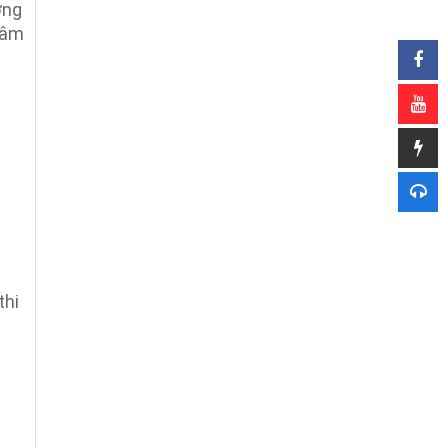
ờng
tâm
thi