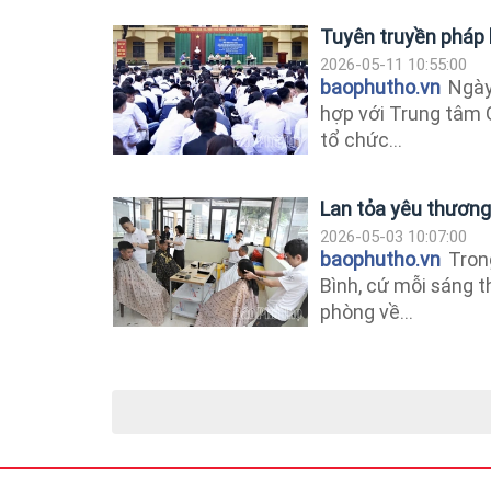
Tuyên truyền pháp l
2026-05-11 10:55:00
baophutho.vn
Ngày 
hợp với Trung tâm 
tổ chức...
Lan tỏa yêu thương
2026-05-03 10:07:00
baophutho.vn
Trong
Bình, cứ mỗi sáng t
phòng về...