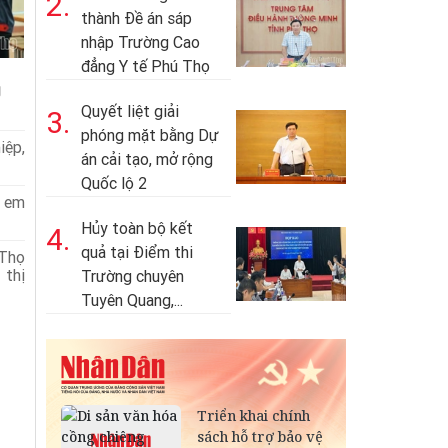
2.
thành Đề án sáp
nhập Trường Cao
đẳng Y tế Phú Thọ
g
Quyết liệt giải
3.
phóng mặt bằng Dự
iệp,
án cải tạo, mở rộng
Quốc lộ 2
ẻ em
Hủy toàn bộ kết
4.
quả tại Điểm thi
 Thọ
 thị
Trường chuyên
Tuyên Quang,...