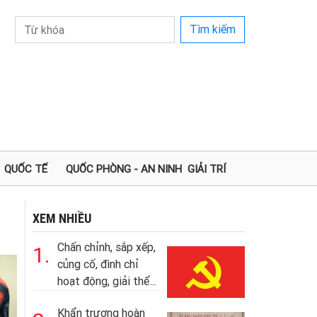
Tìm kiếm
QUỐC TẾ
QUỐC PHÒNG - AN NINH
GIẢI TRÍ
XEM NHIỀU
Chấn chỉnh, sắp xếp,
1.
củng cố, đình chỉ
hoạt động, giải thể...
Khẩn trương hoàn