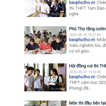
baophutho.vn
Chiều
thi THPT Tam Đảo đ
nghe...
Phú Thọ tăng cường 
2026-06-10 10:21:00
baophutho.vn
Nhằm
toàn, nghiêm túc, 
cơ sở giáo...
Hội đồng coi thi TH
2026-06-01 14:23:00
baophutho.vn
Chiều
THPT năm học 2026 
Phong) đã...
Môn thi đầu tiên tại