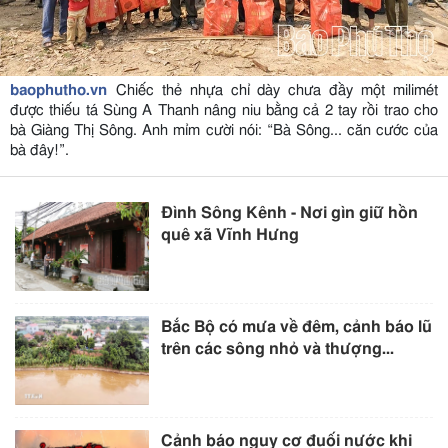
baophutho.vn
Chiếc thẻ nhựa chỉ dày chưa đầy một milimét
được thiếu tá Sùng A Thanh nâng niu bằng cả 2 tay rồi trao cho
bà Giàng Thị Sông. Anh mỉm cười nói: “Bà Sông... căn cước của
bà đây!”.
Đình Sông Kênh - Nơi gìn giữ hồn
quê xã Vĩnh Hưng
Bắc Bộ có mưa về đêm, cảnh báo lũ
trên các sông nhỏ và thượng...
Cảnh báo nguy cơ đuối nước khi