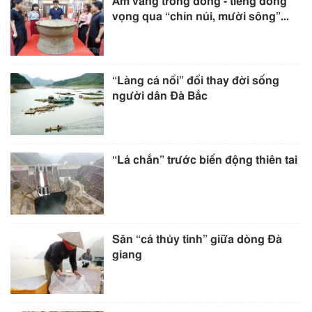
Âm vang trống đồng - tiếng đồng
vọng qua “chín núi, mười sông”...
“Làng cá nổi” đổi thay đời sống
người dân Đà Bắc
“Lá chắn” trước biến động thiên tai
Săn “cá thủy tinh” giữa dòng Đà
giang