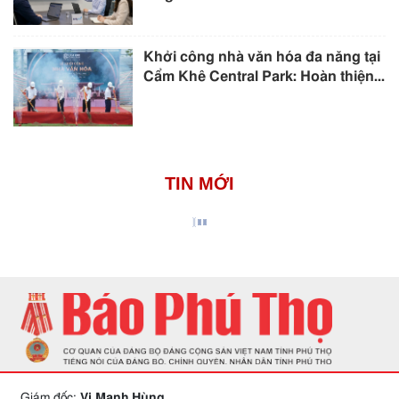
Khởi công nhà văn hóa đa năng tại
Cẩm Khê Central Park: Hoàn thiện...
TIN MỚI
Giám đốc:
Vi Mạnh Hùng