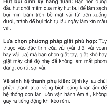
Hút bụi định kỳ hàng tuần:
Bạn nên dùng
đầu hút chổi mềm của máy hút bụi để làm sạch
bụi mịn bám trên bề mặt vải từ trên xuống
dưới, tránh để bụi tích tụ lâu ngày làm xỉn màu
vải.
Lựa chọn phương pháp giặt phù hợp:
Tùy
thuộc vào đặc tính của vải (vải thô, vải voan
hay vải lụa) mà bạn chọn giặt tay, giặt khô hay
giặt máy chế độ nhẹ để không làm mất phom
dáng, co rút sợi vải.
Vệ sinh hệ thanh phụ kiện:
Định kỳ lau chùi
phần thanh treo, vòng bích bằng khăn ẩm để
hệ thống con lăn luôn vận hành êm ái, không
gây ra tiếng động khi kéo rèm.