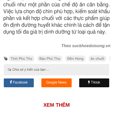
chuối như một phần của chế độ ăn cân bằng.
Việc lựa chọn độ chín phù hợp, kiểm soát khẩu
phần và kết hợp chuối với các thực phẩm giúp
ổn định đường huyết khác chính là cách để tận
dụng tối đa giá trị dinh dưỡng từ loại quả này.
Theo suckhoedoisong.vn
Tỉnh Phú Thọ
Báo Phú Thọ
Đền Hùng
ăn chuối
K
Chia sẻ ý kiến của bạn ...
Facebook
Google News
Tiktok
XEM THÊM