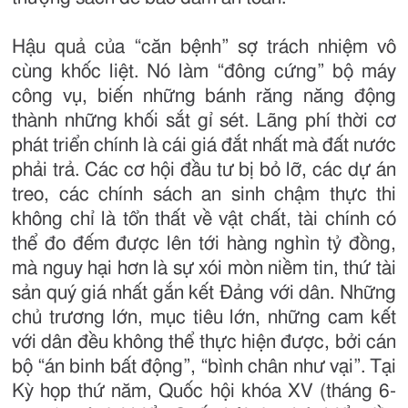
Hậu quả của “căn bệnh” sợ trách nhiệm vô
cùng khốc liệt. Nó làm “đông cứng” bộ máy
công vụ, biến những bánh răng năng động
thành những khối sắt gỉ sét. Lãng phí thời cơ
phát triển chính là cái giá đắt nhất mà đất nước
phải trả. Các cơ hội đầu tư bị bỏ lỡ, các dự án
treo, các chính sách an sinh chậm thực thi
không chỉ là tổn thất về vật chất, tài chính có
thể đo đếm được lên tới hàng nghìn tỷ đồng,
mà nguy hại hơn là sự xói mòn niềm tin, thứ tài
sản quý giá nhất gắn kết Đảng với dân. Những
chủ trương lớn, mục tiêu lớn, những cam kết
với dân đều không thể thực hiện được, bởi cán
bộ “án binh bất động”, “bình chân như vại”. Tại
Kỳ họp thứ năm, Quốc hội khóa XV (tháng 6-