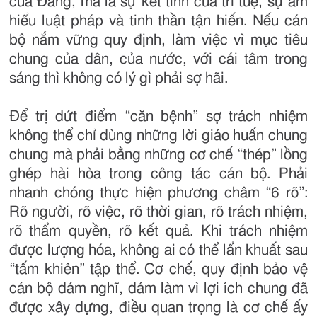
của Đảng, mà là sự kết tinh của trí tuệ, sự am
hiểu luật pháp và tinh thần tận hiến. Nếu cán
bộ nắm vững quy định, làm việc vì mục tiêu
chung của dân, của nước, với cái tâm trong
sáng thì không có lý gì phải sợ hãi.
Để trị dứt điểm “căn bệnh” sợ trách nhiệm
không thể chỉ dùng những lời giáo huấn chung
chung mà phải bằng những cơ chế “thép” lồng
ghép hài hòa trong công tác cán bộ. Phải
nhanh chóng thực hiện phương châm “6 rõ”:
Rõ người, rõ việc, rõ thời gian, rõ trách nhiệm,
rõ thẩm quyền, rõ kết quả. Khi trách nhiệm
được lượng hóa, không ai có thể lẩn khuất sau
“tấm khiên” tập thể. Cơ chế, quy định bảo vệ
cán bộ dám nghĩ, dám làm vì lợi ích chung đã
được xây dựng, điều quan trọng là cơ chế ấy