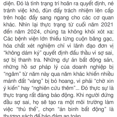
diện. Đó là tình trạng trì hoãn ra quyết định, né
tránh việc khó, đùn đẩy trách nhiệm lên cấp
trên hoặc đẩy sang ngang cho các cơ quan
khác. Nhìn lại thực trạng từ cuối năm 2021
đến năm 2024, chúng ta không khỏi xót xa:
Các bệnh viện lớn thiếu từng cuộn băng gạc,
hóa chất xét nghiệm chỉ vì lãnh đạo đơn vị
“không dám ký” quyết định đấu thầu vì sợ sai,
sợ bị thanh tra. Những dự án bất động sản,
những hồ sơ pháp lý của doanh nghiệp bị
“ngâm” từ năm này qua năm khác khiến nhiều
mảnh đất “vàng” bị bỏ hoang, vì phải “chờ xin
ý kiến” hay “nghiên cứu thêm”... Đó thực sự là
thực trạng rất đáng báo động. Khi người đứng
đầu sợ sai, họ sẽ tạo ra một môi trường làm
việc “thủ thế”, chọn “án binh bất động” là
thượng sách để bảo đảm an toàn.