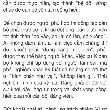
cần được thực hiện, tạo thành “bệ đỡ” vững
chắc để cán bộ yên tâm cống hiến.
Để chọn được người phù hợp thì công tác cán
bộ phải thực sự là khâu đột phá, cần thực hiện
tốt tinh thần “có vào, có ra; có lên, có xuống”.
Ai không dám làm, ai làm việc cầm chừng thì
dứt khoát phải “đứng sang một bên”, phải
được thay thế bằng người khác. Việc xử lý cán
bộ không chỉ áp dụng với người làm sai, mà
phải nghiêm khắc kỷ luật cả những người thờ
ơ, “bình chân như vại”, “không làm gì”. Tính
nghiêm minh của kỷ luật Đảng phải đi đôi với
sự khơi dậy lòng tự trọng và khát vọng cống
hiến của mỗi cán bộ, đảng viên.
Dứt khoát phải trị “bệnh” sợ trách nhiệm. Vì sợ