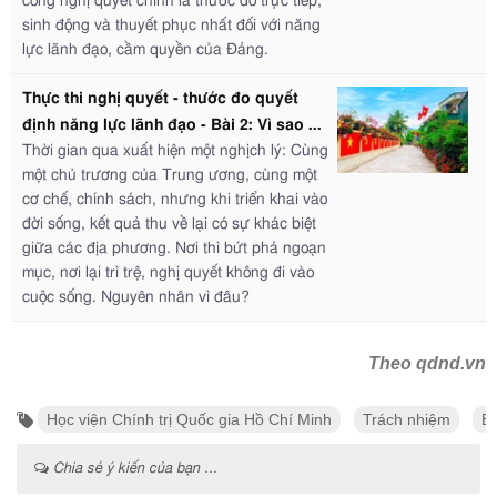
công nghị quyết chính là thước đo trực tiếp,
sinh động và thuyết phục nhất đối với năng
lực lãnh đạo, cầm quyền của Đảng.
Thực thi nghị quyết - thước đo quyết
định năng lực lãnh đạo - Bài 2: Vì sao ...
Thời gian qua xuất hiện một nghịch lý: Cùng
một chủ trương của Trung ương, cùng một
cơ chế, chính sách, nhưng khi triển khai vào
đời sống, kết quả thu về lại có sự khác biệt
giữa các địa phương. Nơi thì bứt phá ngoạn
mục, nơi lại trì trệ, nghị quyết không đi vào
cuộc sống. Nguyên nhân vì đâu?
Theo qdnd.vn
Học viện Chính trị Quốc gia Hồ Chí Minh
Trách nhiệm
B
Chia sẻ ý kiến của bạn ...