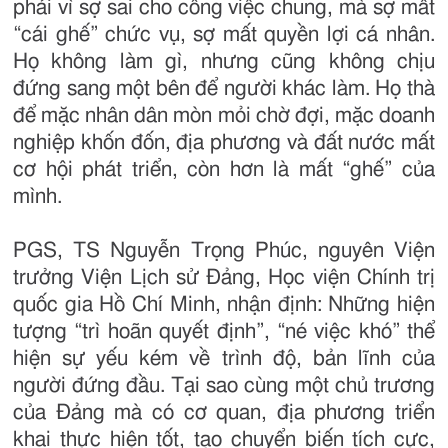
phải vì sợ sai cho công việc chung, mà sợ mất
“cái ghế” chức vụ, sợ mất quyền lợi cá nhân.
Họ không làm gì, nhưng cũng không chịu
đứng sang một bên để người khác làm. Họ thà
để mặc nhân dân mòn mỏi chờ đợi, mặc doanh
nghiệp khốn đốn, địa phương và đất nước mất
cơ hội phát triển, còn hơn là mất “ghế” của
mình.
PGS, TS Nguyễn Trọng Phúc, nguyên Viện
trưởng Viện Lịch sử Đảng, Học viện Chính trị
quốc gia Hồ Chí Minh, nhận định: Những hiện
tượng “trì hoãn quyết định”, “né việc khó” thể
hiện sự yếu kém về trình độ, bản lĩnh của
người đứng đầu. Tại sao cùng một chủ trương
của Đảng mà có cơ quan, địa phương triển
khai thực hiện tốt, tạo chuyển biến tích cực,