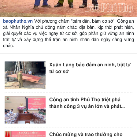
baophutho.vn
Với phương châm "bám dân, bám cơ sở", Công an
xã Nhân Nghĩa chủ động nắm chắc địa bàn, kịp thời phát hiện,
giải quyết các vụ việc ngay từ cơ sở, góp phần giữ vững an ninh
trật tự và xây dựng thế trận an ninh nhân dân ngày càng vững
chắc.
Xuân Lãng bảo đảm an ninh, trật tự
từ cơ sở
Công an tỉnh Phú Thọ triệt phá
thành công 3 vụ án lớn và phát...
Chúc mừng và trao thưởng cho