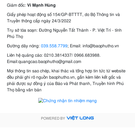
Giám đốc:
Vi Mạnh Hùng
Giấy phép hoạt động số 154/GP-BTTTT, do Bộ Thông tin và
Truyền thông cấp ngày 24/3/2022
Trụ sở tòa soạn: Đường Nguyễn Tất Thành - P. Việt Trì - tỉnh
Phú Thọ
Đường dây nóng:
039.558.7799
; Email: info@baophutho.vn
Liên hệ quảng cáo: 0210.3814337/ 0966.683988.
Email:quangcao.baophutho@gmail.com
Mọi thông tin sao chép, khai thác và tổng hợp tin tức từ website
đều phải ghi rõ nguồn baophutho.vn, gắn kèm liên kết gốc và
phải được sự đồng ý của Báo và Phát thanh, Truyền hình Phú
Thọ bằng văn bản
POWERED BY