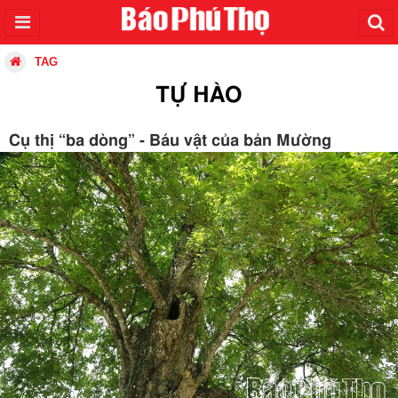
TAG
TỰ HÀO
Cụ thị “ba dòng” - Báu vật của bản Mường