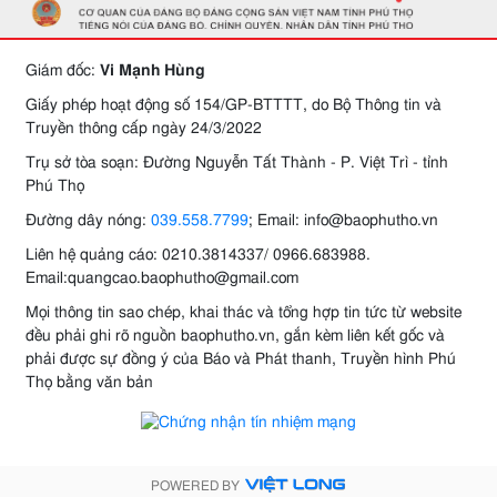
Giám đốc:
Vi Mạnh Hùng
Giấy phép hoạt động số 154/GP-BTTTT, do Bộ Thông tin và
Truyền thông cấp ngày 24/3/2022
Trụ sở tòa soạn: Đường Nguyễn Tất Thành - P. Việt Trì - tỉnh
Phú Thọ
Đường dây nóng:
039.558.7799
; Email: info@baophutho.vn
Liên hệ quảng cáo: 0210.3814337/ 0966.683988.
Email:quangcao.baophutho@gmail.com
Mọi thông tin sao chép, khai thác và tổng hợp tin tức từ website
đều phải ghi rõ nguồn baophutho.vn, gắn kèm liên kết gốc và
phải được sự đồng ý của Báo và Phát thanh, Truyền hình Phú
Thọ bằng văn bản
POWERED BY