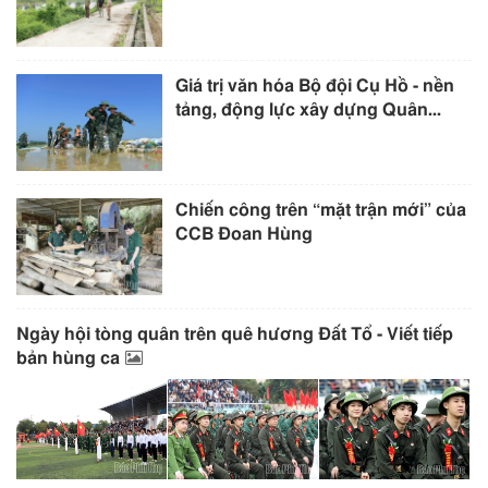
Giá trị văn hóa Bộ đội Cụ Hồ - nền
tảng, động lực xây dựng Quân...
Chiến công trên “mặt trận mới” của
CCB Đoan Hùng
Ngày hội tòng quân trên quê hương Đất Tổ - Viết tiếp
bản hùng ca