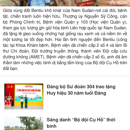
Giữa vùng đất Bentiu khô khát của Nam Sudan-nơi cái đói, bệnh
tật, chiến tranh luôn hiện hữu, Thượng úy Nguyễn Sỹ Công, cán
bộ Phòng Chính trị, Bệnh viện Quân y 103 (Học viện Quân y),
tham gia lực lượng gìn giữ hòa bình Liên hợp quốc tại Nam Sudan,
đã lặng lẽ gieo xuống những hạt giống rau xanh và cả niềm tin về
một tương lai tốt đẹp hơn. Hai lần tình nguyện đến Bentiu (công
tác tại Khoa Khám bệnh, Bệnh viện dã chiến cấp 2 số 4 và làm Bí
thư Chi đoàn, Đội trưởng truyền thông, thành viên Đội cấp cứu
đường không (AMET), Bệnh viện dã chiến cấp 2 số 6), anh đã âm
thầm làm những việc bình dị bằng tấm lòng của Bộ đội Cụ Hồ trên
đất bạn.
Đảng bộ Sư đoàn 304 trao tặng
Huy hiệu 30 năm tuổi Đảng
Sáng danh “Bộ đội Cụ Hồ” thời
bình