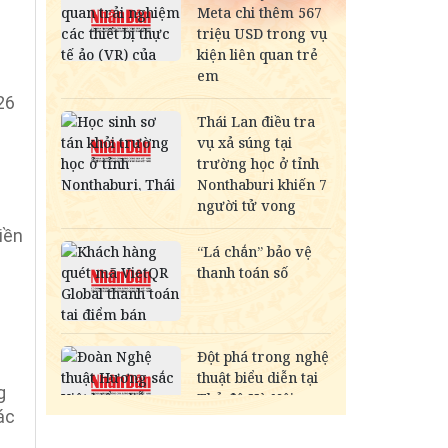
26
iền
g
ác