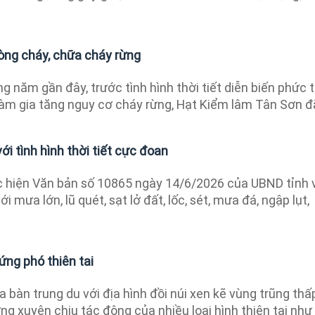
hòng cháy, chữa cháy rừng
 năm gần đây, trước tình hình thời tiết diễn biến phức t
àm gia tăng nguy cơ cháy rừng, Hạt Kiểm lâm Tân Sơn đã
i tình hình thời tiết cực đoan
 hiện Văn bản số 10865 ngày 14/6/2026 của UBND tỉnh 
 mưa lớn, lũ quét, sạt lở đất, lốc, sét, mưa đá, ngập lụt,
ứng phó thiên tai
a bàn trung du với địa hình đồi núi xen kẽ vùng trũng thấ
g xuyên chịu tác động của nhiều loại hình thiên tai như