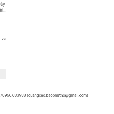
xảy
i...
 và
37/0966.683988 (quangcao.baophutho@gmail.com)