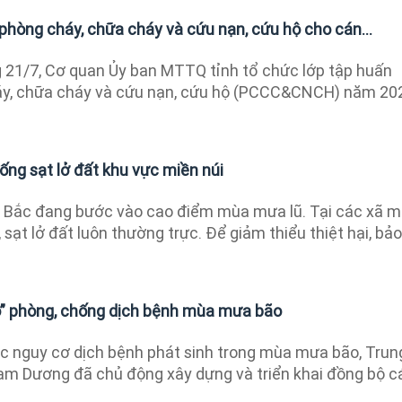
phòng cháy, chữa cháy và cứu nạn, cứu hộ cho cán...
21/7, Cơ quan Ủy ban MTTQ tỉnh tổ chức lớp tập huấn
áy, chữa cháy và cứu nạn, cứu hộ (PCCC&CNCH) năm 20
ng sạt lở đất khu vực miền núi
 Bắc đang bước vào cao điểm mùa mưa lũ. Tại các xã m
, sạt lở đất luôn thường trực. Để giảm thiểu thiệt hại, bảo
ỗ” phòng, chống dịch bệnh mùa mưa bão
 nguy cơ dịch bệnh phát sinh trong mùa mưa bão, Trun
am Dương đã chủ động xây dựng và triển khai đồng bộ c