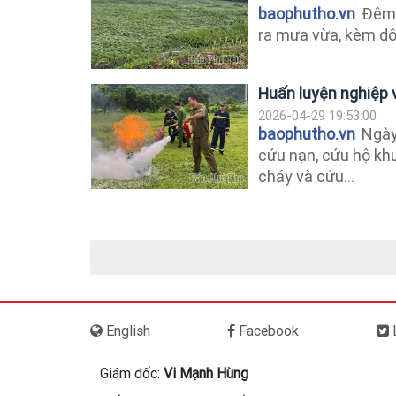
baophutho.vn
Đêm 2
ra mưa vừa, kèm dông
Huấn luyện nghiệp v
2026-04-29 19:53:00
baophutho.vn
Ngày 
cứu nạn, cứu hộ kh
cháy và cứu...
English
Facebook
L
Giám đốc:
Vi Mạnh Hùng