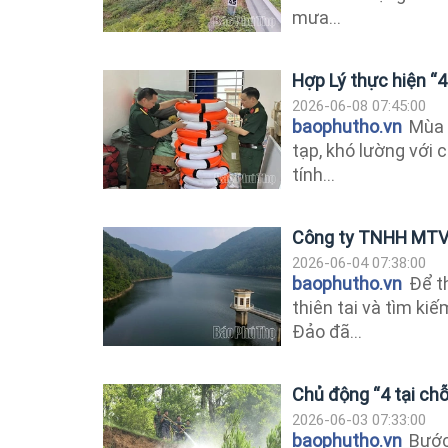
mưa...
Hợp Lý thực hiện “4 
2026-06-08 07:45:00
baophutho.vn
Mùa 
tạp, khó lường với 
tính...
Công ty TNHH MTV T
2026-06-04 07:38:00
baophutho.vn
Để th
thiên tai và tìm 
Đảo đã...
Chủ động “4 tại chỗ
2026-06-03 07:33:00
baophutho.vn
Bước 