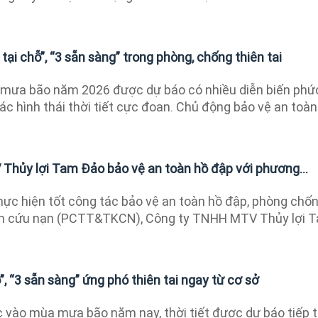
tại chỗ”, “3 sẵn sàng” trong phòng, chống thiên tai
mưa bão năm 2026 được dự báo có nhiều diễn biến phứ
các hình thái thời tiết cực đoan. Chủ động bảo vệ an toàn
hủy lợi Tam Đảo bảo vệ an toàn hồ đập với phương...
ực hiện tốt công tác bảo vệ an toàn hồ đập, phòng chố
kiếm cứu nạn (PCTT&TKCN), Công ty TNHH MTV Thủy lợi 
”, “3 sẵn sàng” ứng phó thiên tai ngay từ cơ sở
vào mùa mưa bão năm nay, thời tiết được dự báo tiếp 