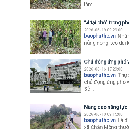
làm...
“4 tại chỗ” trong p
2026-06-19 09:29:00
baophutho.vn
Những
nắng nóng kéo dài l
Chủ động ứng phó vớ
2026-06-16 17:29:00
baophutho.vn
Thực
chủ động ứng phó với
Sở...
Nâng cao năng lực 
2026-06-10 09:15:00
baophutho.vn
Là đị
xã Chân Mộng thườn