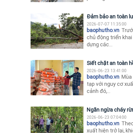
Đảm bảo an toàn l
2026-07-07 11:35:00
baophutho.vn
Trướ
chủ động triển khai
dựng các...
Siết chặt an toàn hồ
2026-06-23 13:41:00
baophutho.vn
Mùa 
tạp với nguy cơ xuấ
cảnh đó,...
Ngăn ngừa cháy rừ
2026-06-23 07:04:00
baophutho.vn
Theo 
xuất hiện trở lại, k