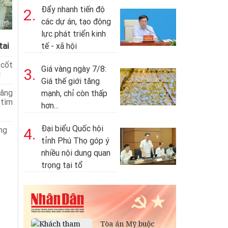
Đẩy nhanh tiến độ
2.
các dự án, tạo động
lực phát triển kinh
tai
tế - xã hội
cốt
Giá vàng ngày 7/8:
3.
i
Giá thế giới tăng
năng
mạnh, chỉ còn thấp
 tìm
hơn...
Đại biểu Quốc hội
ng
4.
tỉnh Phú Thọ góp ý
nhiều nội dung quan
trọng tại tổ