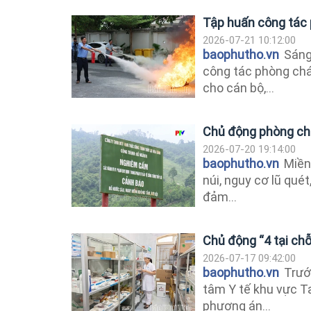
Tập huấn công tác 
2026-07-21 10:12:00
baophutho.vn
Sáng 
công tác phòng ch
cho cán bộ,...
Chủ động phòng chố
2026-07-20 19:14:00
baophutho.vn
Miền
núi, nguy cơ lũ quét
đảm...
Chủ động “4 tại ch
2026-07-17 09:42:00
baophutho.vn
Trước
tâm Y tế khu vực T
phương án...