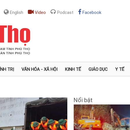
English
Video
Podcast
Facebook
ÍNH TRỊ
VĂN HÓA - XÃ HỘI
KINH TẾ
GIÁO DỤC
Y TẾ
Nổi bật