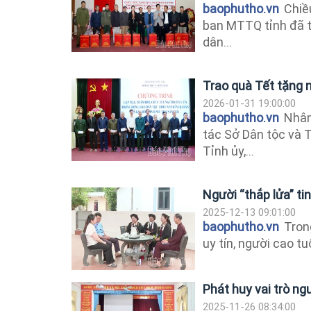
baophutho.vn
Chiều
ban MTTQ tỉnh đã t
dân...
Trao quà Tết tặng n
2026-01-31 19:00:00
baophutho.vn
Nhân
tác Sở Dân tộc và 
Tỉnh ủy,...
Người “thắp lửa” ti
2025-12-13 09:01:00
baophutho.vn
Trong
uy tín, người cao tuổ
Phát huy vai trò ng
2025-11-26 08:34:00