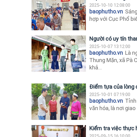
2025-10-10 12:08:00
baophutho.vn
Sáng 
hợp với Cục Phổ biế
Người có uy tín th
2025-10-07 13:12:00
baophutho.vn
Là ng
Thung Mặn, xã Pà C
khả...
Điểm tựa của lòng 
2025-10-01 07:19:00
baophutho.vn
Tỉnh 
văn hóa, là nơi giao
Kiểm tra việc thực 
2025-09-15 16:10:00