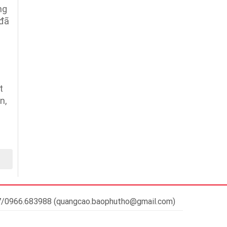
ng
 đã
t
n,
37/0966.683988 (quangcao.baophutho@gmail.com)