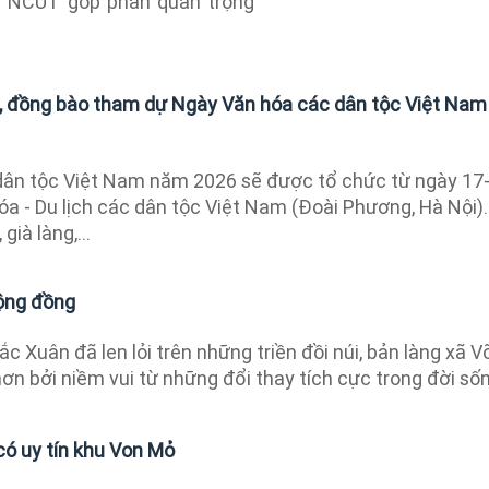
a NCUT góp phần quan trọng
, đồng bào tham dự Ngày Văn hóa các dân tộc Việt Nam
ân tộc Việt Nam năm 2026 sẽ được tổ chức từ ngày 17
óa - Du lịch các dân tộc Việt Nam (Đoài Phương, Hà Nội).
ià làng,...
cộng đồng
ắc Xuân đã len lỏi trên những triền đồi núi, bản làng xã V
ơn bởi niềm vui từ những đổi thay tích cực trong đời sốn
ó uy tín khu Von Mỏ