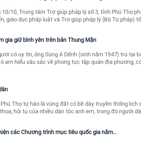
10/10, Trung tâm Trợ giúp pháp lý số 3, tỉnh Phú Thọ ph
n, giáo dục pháp luật và Trợ giúp pháp lý (Bộ Tư pháp) tổ.
am gia giữ bình yên trên bản Thung Mặn
ười có uy tín, ông Sùng A Dếnh (sinh năm 1947) trú tại b
ò am hiểu sâu sắc về phong tục tập quán địa phương, c
dân
Phú Thọ tự hào là vùng đất có bề dày truyền thống lịch 
 thoa, hội tụ của nhiều dân tộc anh em, trong đó người dân
hiện các Chương trình mục tiêu quốc gia năm...