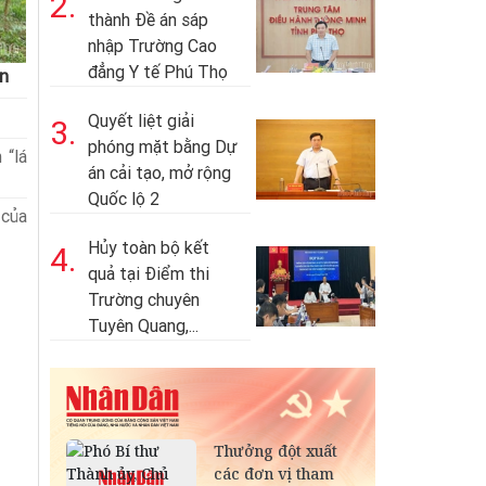
2.
thành Đề án sáp
nhập Trường Cao
đẳng Y tế Phú Thọ
in
Quyết liệt giải
3.
phóng mặt bằng Dự
 “lá
án cải tạo, mở rộng
Quốc lộ 2
 của
Hủy toàn bộ kết
4.
quả tại Điểm thi
Trường chuyên
Tuyên Quang,...