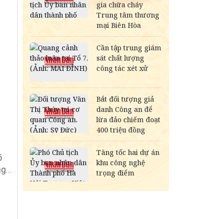
-
õ
g...