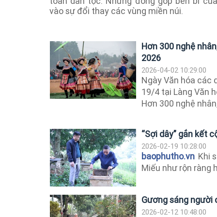
toàn dân tộc. Những đóng góp bền bỉ củ
vào sự đổi thay các vùng miền núi.
Hơn 300 nghệ nhân
2026
2026-04-02 10:29:00
Ngày Văn hóa các d
19/4 tại Làng Văn h
Hơn 300 nghệ nhân, g
“Sợi dây” gắn kết 
2026-02-19 10:28:00
baophutho.vn
Khi s
Miếu như rộn ràng h
Gương sáng người c
2026-02-12 10:48:00