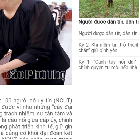
Người được dân tín, dân t
Người được dân tín, dân tin
Kỳ 2: Khi niềm tin trở thành
chắn” giữ bình yên
Kỳ 1: “Cánh tay nối dài”
chính quyền từ mỗi nếp nhà
.100 người có uy tín (NCUT)
 được ví như những “cây đại
g trách nhiệm, sự tận tâm và
là cầu nối giữa cấp ủy, chính
g phát triển kinh tế, giữ gìn
à củng cố khối đại đoàn kết