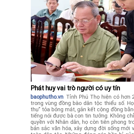
Phát huy vai trò người có uy tín
baophutho.vn
Tỉnh Phú Thọ hiện có hơn 2
trong vùng đồng bào dân tộc thiểu số. Họ
thụ” tỏa bóng mát, gắn kết cộng đồng bằn
tiếng nói được bà con tin tưởng. Không chỉ 
quyền với Nhân dân, họ còn tiên phong tron
bản sắc văn hóa, xây dựng đời sống mới v