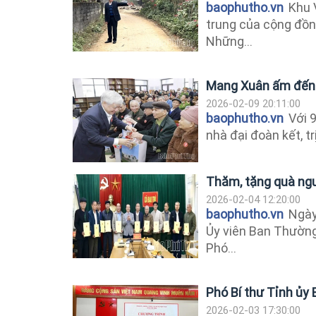
baophutho.vn
Khu V
trung của cộng đồn
Những...
Mang Xuân ấm đến 
2026-02-09 20:11:00
baophutho.vn
Với 9
nhà đại đoàn kết, t
Thăm, tặng quà ngư
2026-02-04 12:20:00
baophutho.vn
Ngày 
Ủy viên Ban Thường
Phó...
Phó Bí thư Tỉnh ủy B
2026-02-03 17:30:00