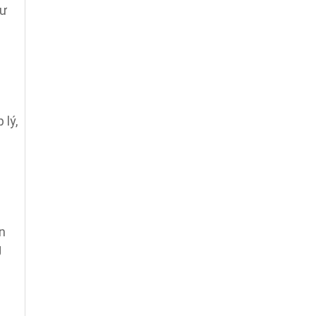
cư
 lý,
n
g