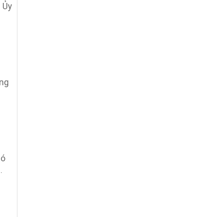
h Ủy
ông
ụ
có
.