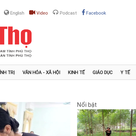
English
Video
Podcast
Facebook
ÍNH TRỊ
VĂN HÓA - XÃ HỘI
KINH TẾ
GIÁO DỤC
Y TẾ
Nổi bật