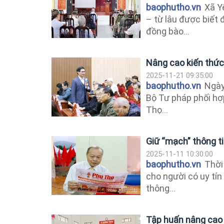
baophutho.vn
Xã Yê
– từ lâu được biết 
đồng bào...
Nâng cao kiến thức 
2025-11-21 09:35:00
baophutho.vn
Ngày 
Bộ Tư pháp phối hợp
Thọ...
Giữ “mạch” thông ti
2025-11-11 10:30:00
baophutho.vn
Thời 
cho người có uy tín
thông...
Tập huấn nâng cao n