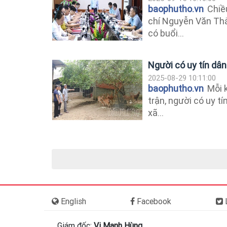
baophutho.vn
Chiều
chí Nguyễn Văn Thắ
có buổi...
Người có uy tín dân
2025-08-29 10:11:00
baophutho.vn
Mỗi k
trận, người có uy t
xã...
English
Facebook
L
Giám đốc:
Vi Mạnh Hùng